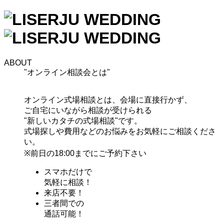
ABOUT
"オンライン相談会とは"
オンライン式場相談とは、
会場に直接行かず、
ご自宅にいながら相談が受けられる
"新しいカタチの式場相談"
です。
式場探しや費用などのお悩みをお気軽にご相談くださ
い。
※前日の18:00までにご予約下さい
スマホだけで
気軽に相談！
来店不要！
三者間での
通話可能！