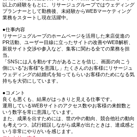
以上の経験をもとに、リサージュグループではウェディング
プランナーとして勤務後、未経験からWEBマーケティング
業務をスタートし現在活躍中。
●仕事内容
リサージュグループのホームページを活用した来店促進の
PR活動、ユーザー目線に立ったサイトの改善やWEB解析、
新規サイト交渉や参入など、集客に関わる全ての業務を担
当。
「SNSには人を動かす力があることを信じ、画面の向こう
側にいる”お客様”を意識し」たくさんのお客様にリサージュ
ウェディングの結婚式を知ってもらいお客様のためになる気
持ちを大切にしています。
●コメント
良くも悪くも、結果がはっきりと見える仕事です。
運用しているWEBサイトのアクセス数やお客様の来館数と
いう数字を常に意識しています。
また、成果を出すためには、世の中の動向、競合他社の動向
も考えつつ、試行錯誤しながら成果が出たときは、達成感と
いう非常にやりがいを感じます。