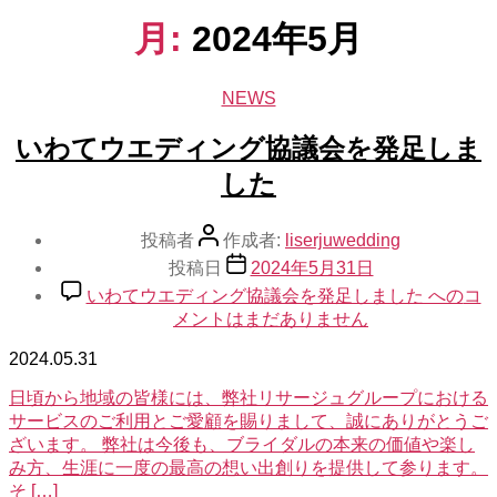
月:
2024年5月
NEWS
いわてウエディング協議会を発足しま
した
投稿者
作成者:
liserjuwedding
投稿日
2024年5月31日
いわてウエディング協議会を発足しました への
コ
メントはまだありません
2024.05.31
日頃から地域の皆様には、弊社リサージュグループにおける
サービスのご利用とご愛顧を賜りまして、誠にありがとうご
ざいます。 弊社は今後も、ブライダルの本来の価値や楽し
み方、生涯に一度の最高の想い出創りを提供して参ります。
そ […]